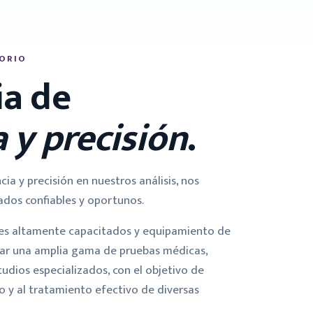
ORIO
ia de
 y precisión
.
ia y precisión en nuestros análisis, nos
ados confiables y oportunos.
es altamente capacitados y equipamiento de
zar una amplia gama de pruebas médicas,
tudios especializados, con el objetivo de
Link DR
so y al tratamiento efectivo de diversas