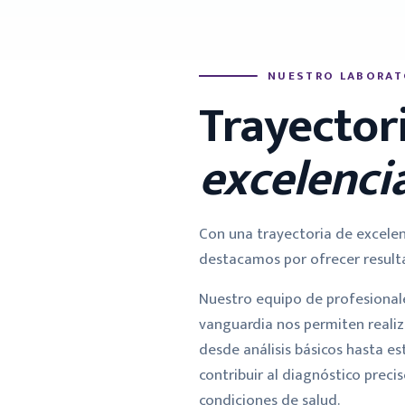
NUESTRO LABORAT
Trayector
excelencia
Con una trayectoria de excelenc
destacamos por ofrecer result
Nuestro equipo de profesional
vanguardia nos permiten reali
desde análisis básicos hasta es
e laboratorio clínico Medi
contribuir al diagnóstico preci
condiciones de salud.