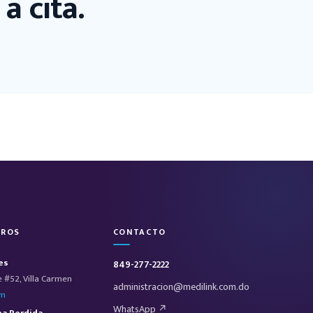
a cita.
TROS
CONTACTO
es
849-277-2222
e #52, Villa Carmen
administracion@medilink.com.do
pm
WhatsApp ↗
na Perdida