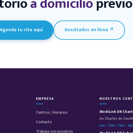
torio
a domicilio
previo 
Agenda tu cita aquí
Resultados en línea ↗
EMPRESA
NUESTROS CEN
MediLink DR Charl
Centros / Horarios
Av. Charles de Gaull
Contacto
Lun – Vier: 7am – 6
Trabaja con nosotros
MediLink DR Saba