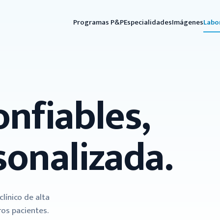
Programas P&P
Especialidades
Imágenes
Labo
nfiables,
sonalizada.
línico de alta
ros pacientes.